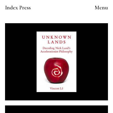
Index Press
Menu